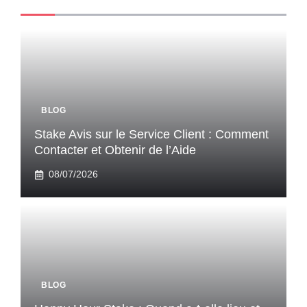
BLOG
Stake Avis sur le Service Client : Comment
Contacter et Obtenir de l’Aide
08/07/2026
BLOG