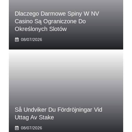
Dlaczego Darmowe Spiny W NV
Casino Są Ograniczone Do
Określonych Slotów
08/07/2026
Så Undviker Du Fördröjningar Vid
Uttag Av Stake
08/07/2026