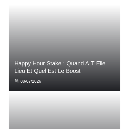
Happy Hour Stake : Quand A-T-Elle
Lieu Et Quel Est Le Boost
08/07/2026