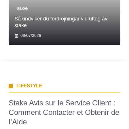
BLOG
Så undviker du fördröjningar vid uttag av
stake
08/07/2026
LIFESTYLE
Stake Avis sur le Service Client :
Comment Contacter et Obtenir de
l’Aide